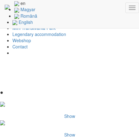
en
Tog
About us
Magyar
nav
Animation studio
Română
Cartoon series
English
Mini Transilvania Park
Legendary accommodation
Webshop
Contact
•
Show
Show